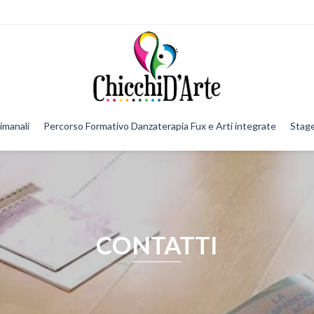
imanali
Percorso Formativo Danzaterapia Fux e Arti integrate
Stage
CONTATTI