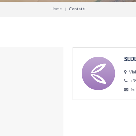
Home
Contatti
SED
Via
+3
in